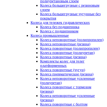
полиуретановым слоем
Колеса большегрузные с резиновым
слоем
Колеса большегрузные чугунные без
покрытия
Колеса для тележек гидравлических
Колеса без подшипника
Колеса с подшипником
Колеса промышленные
Колеса неповоротные (полипропилен)
Колеса неповоротные (резина)
Колеса поворотные (полипропилен)
Колеса поворотные (полиуретан)
Колеса поворотные (резина)
Комплекты колес для телег
платформенных
Колеса поворотные (чугун)
Колеса пневматические (резина)
Колеса неповоротные усиленные
(полиуретан)
Колеса поворотные c тормозом
(резина)
Колеса неповоротные усиленные
(резина)
Колеса поворотные с болтом