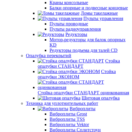
Краны консольные
Балки опорные и подвесные концевые
Ломы такелажные
Пульты управления
Пульты проводные
Пульты радиоуправления
Редукторы
Мотор-редукторы для балок опорных
KD
Редукторы подъема для талей CD
Опалубка перекрытий
Стойка
опалубки СТАНДАРТ
Стойка
опалубки ЭКОНОМ
Стойка опалубки СТАНДАРТ оцинкованная
Щитовая опалубка
Техника для уплотнительных работ
Виброплиты
Виброплиты Grost
Виброплиты TSS
Виброплиты Vektor
Виброплиты Сплитстоун