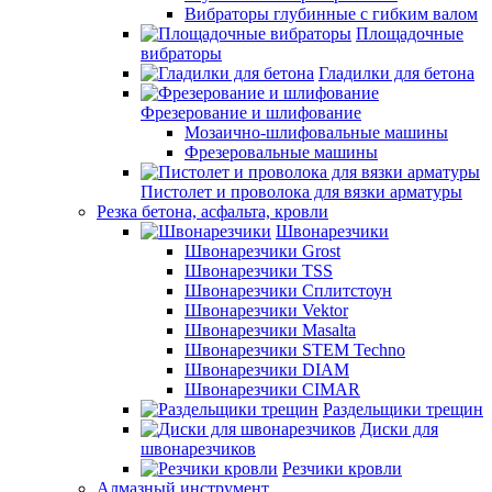
Вибраторы глубинные с гибким валом
Площадочные
вибраторы
Гладилки для бетона
Фрезерование и шлифование
Мозаично-шлифовальные машины
Фрезеровальные машины
Пистолет и проволока для вязки арматуры
Резка бетона, асфальта, кровли
Швонарезчики
Швонарезчики Grost
Швонарезчики TSS
Швонарезчики Сплитстоун
Швонарезчики Vektor
Швонарезчики Masalta
Швонарезчики STEM Techno
Швонарезчики DIAM
Швонарезчики CIMAR
Раздельщики трещин
Диски для
швонарезчиков
Резчики кровли
Алмазный инструмент