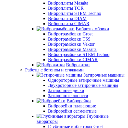
Виброплиты Masalta
Виброплиты TOR
Виброплиты STEM Techno
Виброплиты DIAM
Виброплиты CIMAR
Вибротрамбовки
Вибротрамбовки Grost
Вибротрамбовки TSS
Вибротрамбовки Vektor
Вибротрамбовки Masalta
Вибротрамбовки STEM Techno
Вибротрамбовки CIMAR
Виброкатки
Работы с бетоном и стяжками
Затирочные машины
Однороторные затирочные машины
Двухроторные затирочные машины
Затирочные диски
Затирочные лопасти
Виброрейки
Виброрейки плавающие
Виброрейки сегментные
Глубинные
вибраторы
Глубинные вибраторы Grost