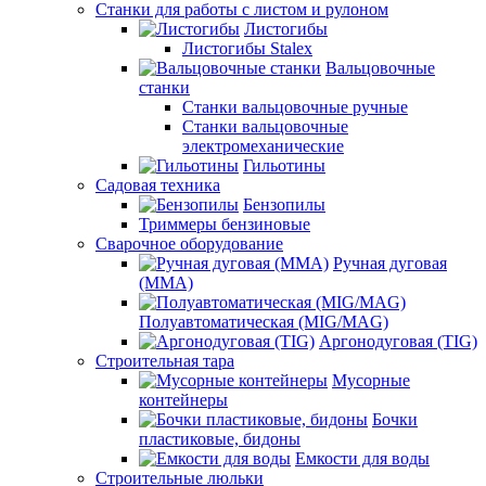
Станки для работы с листом и рулоном
Листогибы
Листогибы Stalex
Вальцовочные
станки
Станки вальцовочные ручные
Станки вальцовочные
электромеханические
Гильотины
Садовая техника
Бензопилы
Триммеры бензиновые
Сварочное оборудование
Ручная дуговая
(MMA)
Полуавтоматическая (MIG/MAG)
Аргонодуговая (TIG)
Строительная тара
Мусорные
контейнеры
Бочки
пластиковые, бидоны
Емкости для воды
Строительные люльки