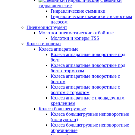
Съемники
гидравлические
Гидравлические съемники
Гидравлические cъемники с выносным
насосом
Пневмоинструмент
Молотки пневматические отбойные
Молотки и коперы TSS
Колеса и ролики
Колеса аппаратные
Колеса аппаратные поворотные под
болт
Колеса аппаратные поворотные под
болт с тормозом
Колеса аппаратные поворотные с
болтом
Колеса аппаратные поворотные с
болтом с тормозом
Колеса аппаратные с площадочным
креплением
Колеса большегрузные
Колеса большегрузные неповоротные
(полиуретан)
Колеса большегрузные неповоротные
обрезиненые