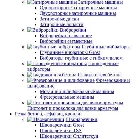
Затирочные машины
Однороторные затирочные машины
Двухроторные затирочные машины
Затирочные диски
Затирочные лопасти
Виброрейки
Виброрейки плавающие
Виброрейки сегментные
Глубинные вибраторы
Глубинные вибраторы Grost
Вибраторы глубинные с гибким валом
Площадочные
вибраторы
Гладилки для бетона
Фрезерование и
шлифование
Мозаично-шлифовальные машины
Фрезеровальные машины
Пистолет и проволока для вязки арматуры
Резка бетона, асфальта, кровли
Швонарезчики
Швонарезчики Grost
Швонарезчики TSS
Швонарезчики Сплитстоун