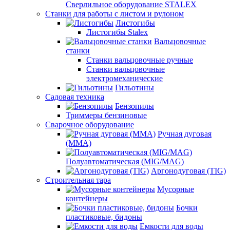
Сверлильное оборудование STALEX
Станки для работы с листом и рулоном
Листогибы
Листогибы Stalex
Вальцовочные
станки
Станки вальцовочные ручные
Станки вальцовочные
электромеханические
Гильотины
Садовая техника
Бензопилы
Триммеры бензиновые
Сварочное оборудование
Ручная дуговая
(MMA)
Полуавтоматическая (MIG/MAG)
Аргонодуговая (TIG)
Строительная тара
Мусорные
контейнеры
Бочки
пластиковые, бидоны
Емкости для воды