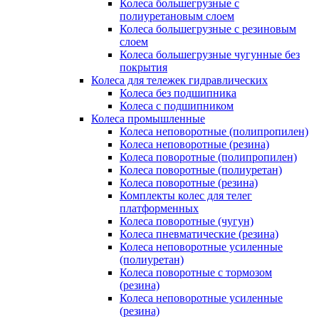
Колеса большегрузные с
полиуретановым слоем
Колеса большегрузные с резиновым
слоем
Колеса большегрузные чугунные без
покрытия
Колеса для тележек гидравлических
Колеса без подшипника
Колеса с подшипником
Колеса промышленные
Колеса неповоротные (полипропилен)
Колеса неповоротные (резина)
Колеса поворотные (полипропилен)
Колеса поворотные (полиуретан)
Колеса поворотные (резина)
Комплекты колес для телег
платформенных
Колеса поворотные (чугун)
Колеса пневматические (резина)
Колеса неповоротные усиленные
(полиуретан)
Колеса поворотные c тормозом
(резина)
Колеса неповоротные усиленные
(резина)