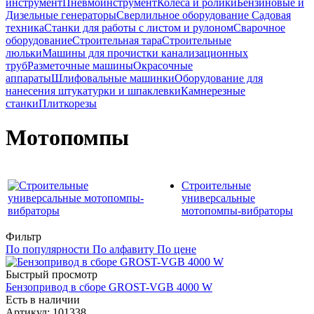
инструмент
Пневмоинструмент
Колеса и ролики
Бензиновые и
Дизельные генераторы
Сверлильное оборудование
Садовая
техника
Станки для работы с листом и рулоном
Сварочное
оборудование
Строительная тара
Строительные
люльки
Машины для прочистки канализационных
труб
Разметочные машины
Окрасочные
аппараты
Шлифовальные машинки
Оборудование для
нанесения штукатурки и шпаклевки
Камнерезные
станки
Плиткорезы
Мотопомпы
Строительные
универсальные
мотопомпы-вибраторы
Фильтр
По популярности
По алфавиту
По цене
Быстрый просмотр
Бензопривод в сборе GROST-VGB 4000 W
Есть в наличии
Артикул: 101338