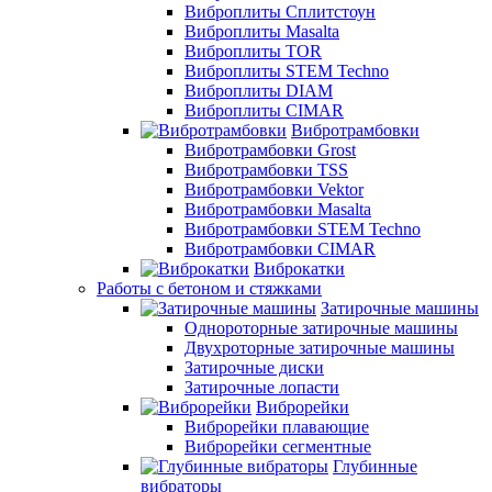
Виброплиты Сплитстоун
Виброплиты Masalta
Виброплиты TOR
Виброплиты STEM Techno
Виброплиты DIAM
Виброплиты CIMAR
Вибротрамбовки
Вибротрамбовки Grost
Вибротрамбовки TSS
Вибротрамбовки Vektor
Вибротрамбовки Masalta
Вибротрамбовки STEM Techno
Вибротрамбовки CIMAR
Виброкатки
Работы с бетоном и стяжками
Затирочные машины
Однороторные затирочные машины
Двухроторные затирочные машины
Затирочные диски
Затирочные лопасти
Виброрейки
Виброрейки плавающие
Виброрейки сегментные
Глубинные
вибраторы