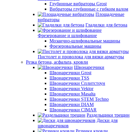
Глубинные вибраторы Grost
Вибраторы глубинные с гибким валом
Площадочные
вибраторы
Гладилки для бетона
Фрезерование и шлифование
Мозаично-шлифовальные машины
Фрезеровальные машины
Пистолет и проволока для вязки арматуры
Резка бетона, асфальта, кровли
Швонарезчики
Швонарезчики Grost
Швонарезчики TSS
Швонарезчики Сплитстоун
Швонарезчики Vektor
Швонарезчики Masalta
Швонарезчики STEM Techno
Швонарезчики DIAM
Швонарезчики CIMAR
Раздельщики трещин
Диски для
швонарезчиков
Резчики кровли