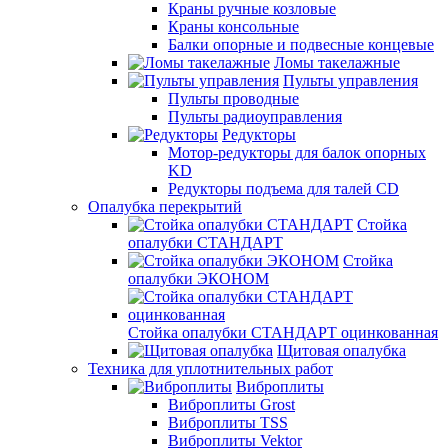
Краны ручные козловые
Краны консольные
Балки опорные и подвесные концевые
Ломы такелажные
Пульты управления
Пульты проводные
Пульты радиоуправления
Редукторы
Мотор-редукторы для балок опорных
KD
Редукторы подъема для талей CD
Опалубка перекрытий
Стойка
опалубки СТАНДАРТ
Стойка
опалубки ЭКОНОМ
Стойка опалубки СТАНДАРТ оцинкованная
Щитовая опалубка
Техника для уплотнительных работ
Виброплиты
Виброплиты Grost
Виброплиты TSS
Виброплиты Vektor