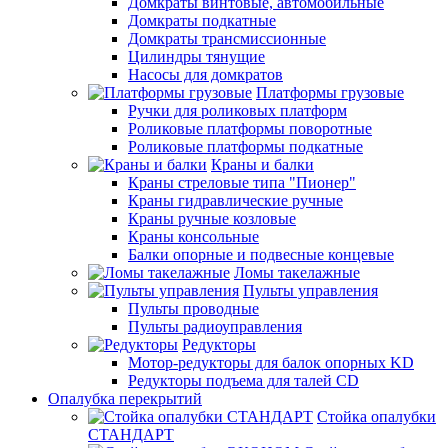
Домкраты винтовые, автомобильные
Домкраты подкатные
Домкраты трансмиссионные
Цилиндры тянущие
Насосы для домкратов
Платформы грузовые
Ручки для роликовых платформ
Роликовые платформы поворотные
Роликовые платформы подкатные
Краны и балки
Краны стреловые типа "Пионер"
Краны гидравлические ручные
Краны ручные козловые
Краны консольные
Балки опорные и подвесные концевые
Ломы такелажные
Пульты управления
Пульты проводные
Пульты радиоуправления
Редукторы
Мотор-редукторы для балок опорных KD
Редукторы подъема для талей CD
Опалубка перекрытий
Стойка опалубки
СТАНДАРТ