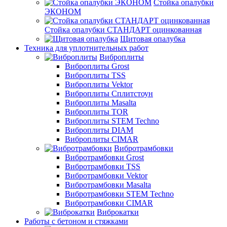
Стойка опалубки
ЭКОНОМ
Стойка опалубки СТАНДАРТ оцинкованная
Щитовая опалубка
Техника для уплотнительных работ
Виброплиты
Виброплиты Grost
Виброплиты TSS
Виброплиты Vektor
Виброплиты Сплитстоун
Виброплиты Masalta
Виброплиты TOR
Виброплиты STEM Techno
Виброплиты DIAM
Виброплиты CIMAR
Вибротрамбовки
Вибротрамбовки Grost
Вибротрамбовки TSS
Вибротрамбовки Vektor
Вибротрамбовки Masalta
Вибротрамбовки STEM Techno
Вибротрамбовки CIMAR
Виброкатки
Работы с бетоном и стяжками