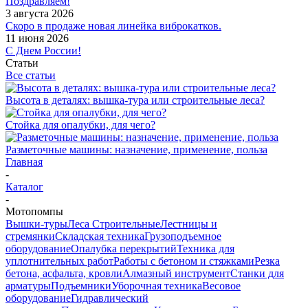
Поздравляем!
3 августа 2026
Скоро в продаже новая линейка виброкатков.
11 июня 2026
С Днем России!
Статьи
Все статьи
Высота в деталях: вышка-тура или строительные леса?
Стойка для опалубки, для чего?
Разметочные машины: назначение, применение, польза
Главная
-
Каталог
-
Мотопомпы
Вышки-туры
Леса Строительные
Лестницы и
стремянки
Складская техника
Грузоподъемное
оборудование
Опалубка перекрытий
Техника для
уплотнительных работ
Работы с бетоном и стяжками
Резка
бетона, асфальта, кровли
Алмазный инструмент
Станки для
арматуры
Подъемники
Уборочная техника
Весовое
оборудование
Гидравлический