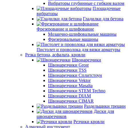
Вибраторы глубинные с гибким валом
Площадочные
вибраторы
Гладилки для бетона
Фрезерование и шлифование
Мозаично-шлифовальные машины
Фрезеровальные машины
Пистолет и проволока для вязки арматуры
Резка бетона, асфальта, кровли
Швонарезчики
Швонарезчики Grost
Швонарезчики TSS
Швонарезчики Сплитстоун
Швонарезчики Vektor
Швонарезчики Masalta
Швонарезчики STEM Techno
Швонарезчики DIAM
Швонарезчики CIMAR
Раздельщики трещин
Диски для
швонарезчиков
Резчики кровли
Алмазный инструмент