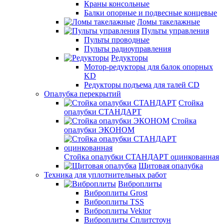
Краны консольные
Балки опорные и подвесные концевые
Ломы такелажные
Пульты управления
Пульты проводные
Пульты радиоуправления
Редукторы
Мотор-редукторы для балок опорных
KD
Редукторы подъема для талей CD
Опалубка перекрытий
Стойка
опалубки СТАНДАРТ
Стойка
опалубки ЭКОНОМ
Стойка опалубки СТАНДАРТ оцинкованная
Щитовая опалубка
Техника для уплотнительных работ
Виброплиты
Виброплиты Grost
Виброплиты TSS
Виброплиты Vektor
Виброплиты Сплитстоун