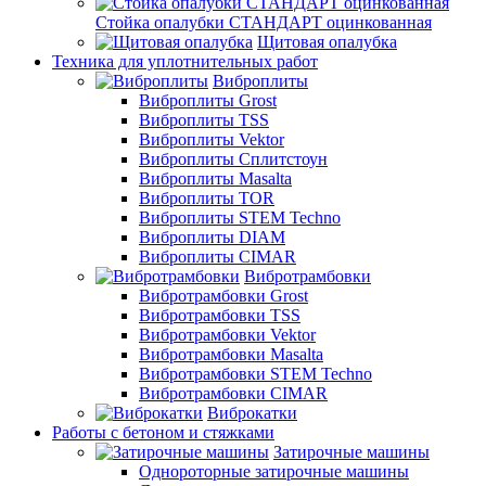
Стойка опалубки СТАНДАРТ оцинкованная
Щитовая опалубка
Техника для уплотнительных работ
Виброплиты
Виброплиты Grost
Виброплиты TSS
Виброплиты Vektor
Виброплиты Сплитстоун
Виброплиты Masalta
Виброплиты TOR
Виброплиты STEM Techno
Виброплиты DIAM
Виброплиты CIMAR
Вибротрамбовки
Вибротрамбовки Grost
Вибротрамбовки TSS
Вибротрамбовки Vektor
Вибротрамбовки Masalta
Вибротрамбовки STEM Techno
Вибротрамбовки CIMAR
Виброкатки
Работы с бетоном и стяжками
Затирочные машины
Однороторные затирочные машины