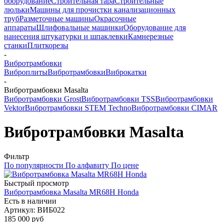
оборудование
Строительная тара
Строительные
люльки
Машины для прочистки канализационных
труб
Разметочные машины
Окрасочные
аппараты
Шлифовальные машинки
Оборудование для
нанесения штукатурки и шпаклевки
Камнерезные
станки
Плиткорезы
-
Вибротрамбовки
Виброплиты
Вибротрамбовки
Виброкатки
-
Вибротрамбовки Masalta
Вибротрамбовки Grost
Вибротрамбовки TSS
Вибротрамбовки
Vektor
Вибротрамбовки STEM Techno
Вибротрамбовки CIMAR
Вибротрамбовки Masalta
Фильтр
По популярности
По алфавиту
По цене
Быстрый просмотр
Вибротрамбовка Masalta MR68H Honda
Есть в наличии
Артикул: ВИБ022
185 000
руб