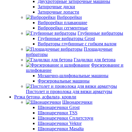
Двухроторные затирочные машины
Затирочные диски
Затирочные лопасти
Виброрейки
Виброрейки плавающие
Виброрейки сегментные
Глубинные вибраторы
Глубинные вибраторы Grost
Вибраторы глубинные с гибким валом
Площадочные
вибраторы
Гладилки для бетона
Фрезерование и
шлифование
Мозаично-шлифовальные машины
Фрезеровальные машины
Пистолет и проволока для вязки арматуры
Резка бетона, асфальта, кровли
Швонарезчики
Швонарезчики Grost
Швонарезчики TSS
Швонарезчики Сплитстоун
Швонарезчики Vektor
Швонарезчики Masalta