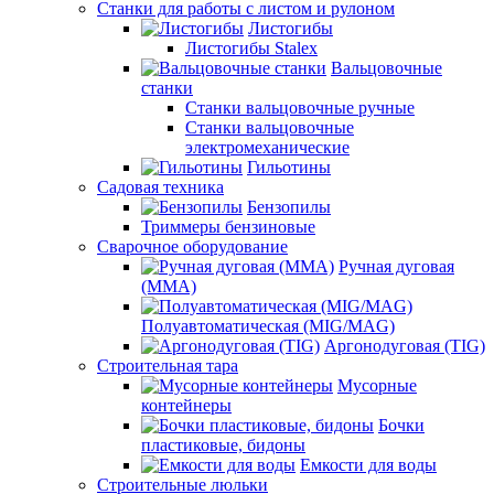
Станки для работы с листом и рулоном
Листогибы
Листогибы Stalex
Вальцовочные
станки
Станки вальцовочные ручные
Станки вальцовочные
электромеханические
Гильотины
Садовая техника
Бензопилы
Триммеры бензиновые
Сварочное оборудование
Ручная дуговая
(MMA)
Полуавтоматическая (MIG/MAG)
Аргонодуговая (TIG)
Строительная тара
Мусорные
контейнеры
Бочки
пластиковые, бидоны
Емкости для воды
Строительные люльки