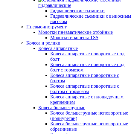
гидравлические
Гидравлические съемники
Гидравлические cъемники с выносным
насосом
Пневмоинструмент
Молотки пневматические отбойные
Молотки и коперы TSS
Колеса и ролики
Колеса аппаратные
Колеса аппаратные поворотные под
болт
Колеса аппаратные поворотные под
болт с тормозом
Колеса аппаратные поворотные с
болтом
Колеса аппаратные поворотные с
болтом с тормозом
Колеса аппаратные с площадочным
креплением
Колеса большегрузные
Колеса большегрузные неповоротные
(полиуретан)
Колеса большегрузные неповоротные
обрезиненые