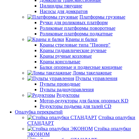
Домкраты трансмиссионные
Цилиндры тянущие
Насосы для домкратов
Платформы грузовые
Ручки для роликовых платформ
Роликовые платформы поворотные
Роликовые платформы подкатные
Краны и балки
Краны стреловые типа "Пионер"
Краны гидравлические ручные
Краны ручные козловые
Краны консольные
Балки опорные и подвесные концевые
Ломы такелажные
Пульты управления
Пульты проводные
Пульты радиоуправления
Редукторы
Мотор-редукторы для балок опорных KD
Редукторы подъема для талей CD
Опалубка перекрытий
Стойка опалубки
СТАНДАРТ
Стойка опалубки
ЭКОНОМ