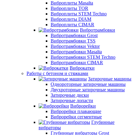
Виброплиты Masalta
Виброплиты TOR
Виброплиты STEM Techno
Виброплиты DIAM
Виброплиты CIMAR
Вибротрамбовки
Вибротрамбовки Grost
Вибротрамбовки TSS
Вибротрамбовки Vektor
Вибротрамбовки Masalta
Вибротрамбовки STEM Techno
Вибротрамбовки CIMAR
Виброкатки
Работы с бетоном и стяжками
Затирочные машины
Однороторные затирочные машины
Двухроторные затирочные машины
Затирочные диски
Затирочные лопасти
Виброрейки
Виброрейки плавающие
Виброрейки сегментные
Глубинные
вибраторы
Глубинные вибраторы Grost