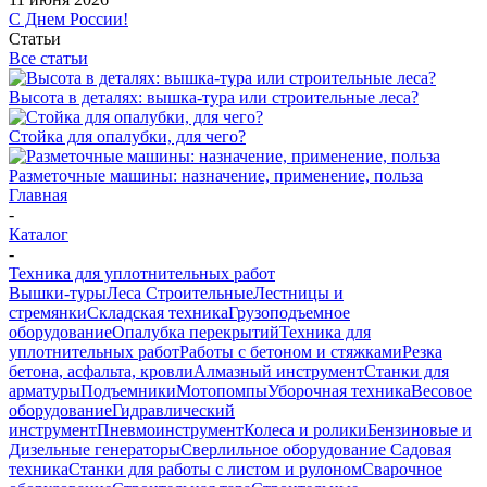
С Днем России!
Статьи
Все статьи
Высота в деталях: вышка-тура или строительные леса?
Стойка для опалубки, для чего?
Разметочные машины: назначение, применение, польза
Главная
-
Каталог
-
Техника для уплотнительных работ
Вышки-туры
Леса Строительные
Лестницы и
стремянки
Складская техника
Грузоподъемное
оборудование
Опалубка перекрытий
Техника для
уплотнительных работ
Работы с бетоном и стяжками
Резка
бетона, асфальта, кровли
Алмазный инструмент
Станки для
арматуры
Подъемники
Мотопомпы
Уборочная техника
Весовое
оборудование
Гидравлический
инструмент
Пневмоинструмент
Колеса и ролики
Бензиновые и
Дизельные генераторы
Сверлильное оборудование
Садовая
техника
Станки для работы с листом и рулоном
Сварочное