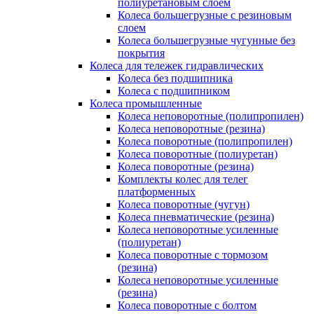
полиуретановым слоем
Колеса большегрузные с резиновым
слоем
Колеса большегрузные чугунные без
покрытия
Колеса для тележек гидравлических
Колеса без подшипника
Колеса с подшипником
Колеса промышленные
Колеса неповоротные (полипропилен)
Колеса неповоротные (резина)
Колеса поворотные (полипропилен)
Колеса поворотные (полиуретан)
Колеса поворотные (резина)
Комплекты колес для телег
платформенных
Колеса поворотные (чугун)
Колеса пневматические (резина)
Колеса неповоротные усиленные
(полиуретан)
Колеса поворотные c тормозом
(резина)
Колеса неповоротные усиленные
(резина)
Колеса поворотные с болтом