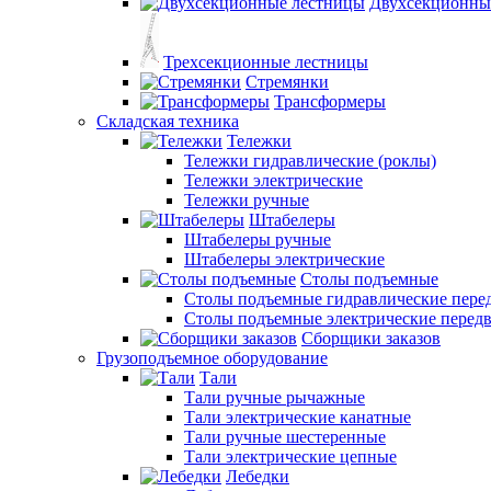
Двухсекционны
Трехсекционные лестницы
Стремянки
Трансформеры
Складская техника
Тележки
Тележки гидравлические (роклы)
Тележки электрические
Тележки ручные
Штабелеры
Штабелеры ручные
Штабелеры электрические
Столы подъемные
Столы подъемные гидравлические пер
Столы подъемные электрические перед
Сборщики заказов
Грузоподъемное оборудование
Тали
Тали ручные рычажные
Тали электрические канатные
Тали ручные шестеренные
Тали электрические цепные
Лебедки