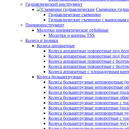
Гидравлический инструмент
Съемники гидра
Гидравлические съемники
Гидравлические cъемники с выносным 
Пневмоинструмент
Молотки пневматические отбойные
Молотки и коперы TSS
Колеса и ролики
Колеса аппаратные
Колеса аппаратные поворотные под бол
Колеса аппаратные поворотные под болт
Колеса аппаратные поворотные с болто
Колеса аппаратные поворотные с болтом
Колеса аппаратные с площадочным кре
Колеса большегрузные
Колеса большегрузные неповоротные (п
Колеса большегрузные неповоротные о
Колеса большегрузные поворотные (пол
Колеса большегрузные поворотные обр
Колеса большегрузные поворотные с то
Колеса большегрузные поворотные (по
Колеса большегрузные неповоротные ч
Колеса большегрузные поворотные с то
Колеса большегрузные поворотные чуг
Колеса большегрузные неповоротные о