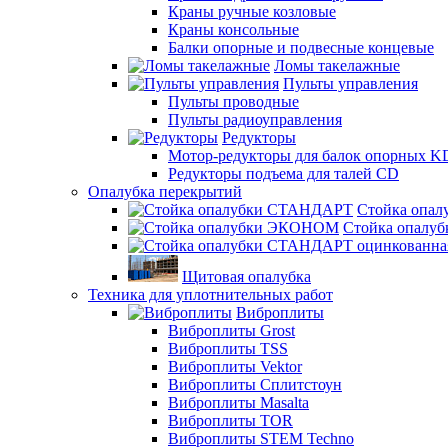
Краны ручные козловые
Краны консольные
Балки опорные и подвесные концевые
Ломы такелажные
Пульты управления
Пульты проводные
Пульты радиоуправления
Редукторы
Мотор-редукторы для балок опорных K
Редукторы подъема для талей CD
Опалубка перекрытий
Стойка опа
Стойка опал
Щитовая опалубка
Техника для уплотнительных работ
Виброплиты
Виброплиты Grost
Виброплиты TSS
Виброплиты Vektor
Виброплиты Сплитстоун
Виброплиты Masalta
Виброплиты TOR
Виброплиты STEM Techno