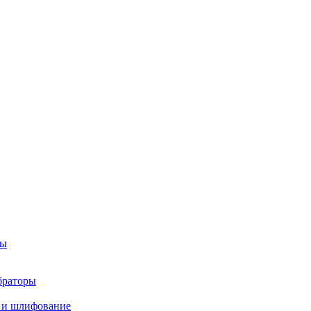
ры
браторы
 и шлифование