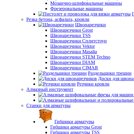
Мозаично-шлифовальные машины
Фрезеровальные машины
Резка бетона, асфальта, кровли
Швонарезчики
Швонарезчики Grost
Швонарезчики TSS
Швонарезчики Сплитстоун
Швонарезчики Vektor
Швонарезчики Masalta
Швонарезчики STEM Techno
Швонарезчики DIAM
Швонарезчики CIMAR
Раздельщики трещин
Диски для швона
Резчики кровли
Алмазный инструмент
Станки для арматуры
Гибщики арматуры
Гибщики арматуры Grost
Гибщики арматуры TSS