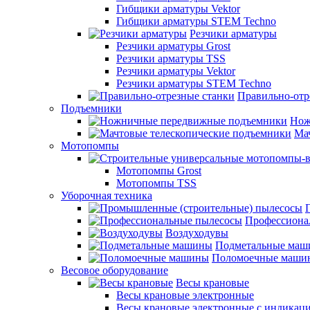
Гибщики арматуры Vektor
Гибщики арматуры STEM Techno
Резчики арматуры
Резчики арматуры Grost
Резчики арматуры TSS
Резчики арматуры Vektor
Резчики арматуры STEM Techno
Правильно-отр
Подъемники
Нож
Ма
Мотопомпы
Мотопомпы Grost
Мотопомпы TSS
Уборочная техника
Профессиона
Воздуходувы
Подметальные ма
Поломоечные маши
Весовое оборудование
Весы крановые
Весы крановые электронные
Весы крановые электронные с индикаци