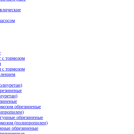
влические
насосом
т
 с тормозом
м
 с тормозом
плением
олиуретан)
брезиненые
иуретан)
езиненые
рмозом обрезиненые
липропилен)
угунные обрезиненые
рмозом (полипропилен)
унные обрезиненые
брезиненные