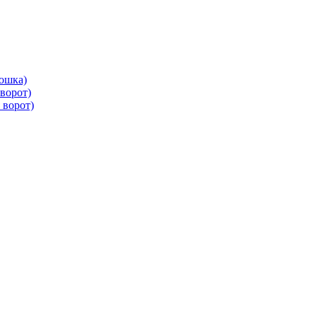
ошка)
ворот)
 ворот)