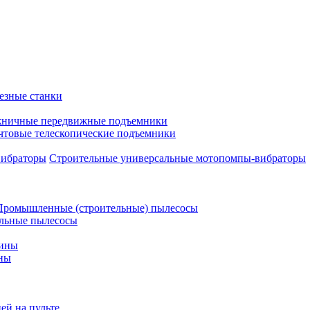
езные станки
ничные передвижные подъемники
чтовые телескопические подъемники
Строительные универсальные мотопомпы-вибраторы
Промышленные (строительные) пылесосы
льные пылесосы
шины
ны
ей на пульте