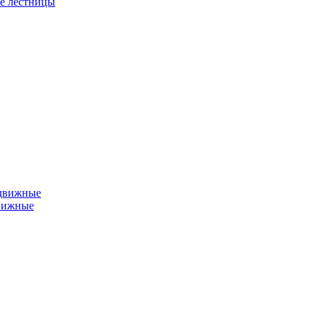
е лестницы
едвижные
вижные