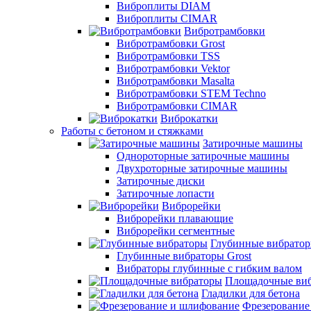
Виброплиты DIAM
Виброплиты CIMAR
Вибротрамбовки
Вибротрамбовки Grost
Вибротрамбовки TSS
Вибротрамбовки Vektor
Вибротрамбовки Masalta
Вибротрамбовки STEM Techno
Вибротрамбовки CIMAR
Виброкатки
Работы с бетоном и стяжками
Затирочные машины
Однороторные затирочные машины
Двухроторные затирочные машины
Затирочные диски
Затирочные лопасти
Виброрейки
Виброрейки плавающие
Виброрейки сегментные
Глубинные вибрато
Глубинные вибраторы Grost
Вибраторы глубинные с гибким валом
Площадочные ви
Гладилки для бетона
Фрезерование