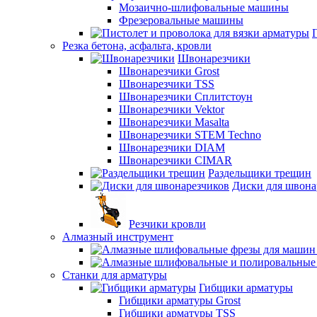
Мозаично-шлифовальные машины
Фрезеровальные машины
Резка бетона, асфальта, кровли
Швонарезчики
Швонарезчики Grost
Швонарезчики TSS
Швонарезчики Сплитстоун
Швонарезчики Vektor
Швонарезчики Masalta
Швонарезчики STEM Techno
Швонарезчики DIAM
Швонарезчики CIMAR
Раздельщики трещин
Диски для швона
Резчики кровли
Алмазный инструмент
Станки для арматуры
Гибщики арматуры
Гибщики арматуры Grost
Гибщики арматуры TSS