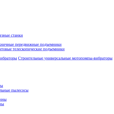
езные станки
ничные передвижные подъемники
чтовые телескопические подъемники
Строительные универсальные мотопомпы-вибраторы
сы
льные пылесосы
шины
ны