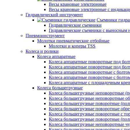
Весы крановые электронные
Весы крановые электронные с индикаци
Гидравлический инструмент
Съемники гидра
Гидравлические съемники
Гидравлические cъемники с выносным 
Пневмоинструмент
Молотки пневматические отбойные
Молотки и коперы TSS
Колеса и ролики
Колеса аппаратные
Колеса аппаратные поворотные под бол
Колеса аппаратные поворотные под болт
Колеса аппаратные поворотные с болто
Колеса аппаратные поворотные с болтом
Колеса аппаратные с площадочным кре
Колеса большегрузные
Колеса большегрузные неповоротные (п
Колеса большегрузные неповоротные о
Колеса большегрузные поворотные (пол
Колеса большегрузные поворотные обр
Колеса большегрузные поворотные с то
Колеса большегрузные поворотные (по
Колеса большегрузные неповоротные ч
Колеса большегрузные поворотные с то