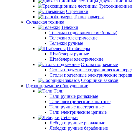
Двухсекционны
Трехсекционны
Стремянки
Трансформеры
Складская техника
Тележки
Тележки гидравлические (роклы)
Тележки электрические
Тележки ручные
Штабелеры
Штабелеры ручные
Штабелеры электрические
Столы подъемные
Столы подъемные гидравлические пер
Столы подъемные электрические перед
Сборщики заказов
Грузоподъемное оборудование
Тали
Тали ручные рычажные
Тали электрические канатные
Тали ручные шестеренные
Тали электрические цепные
Лебедки
Лебедки ручные рычажные
Лебедки ручные барабанные