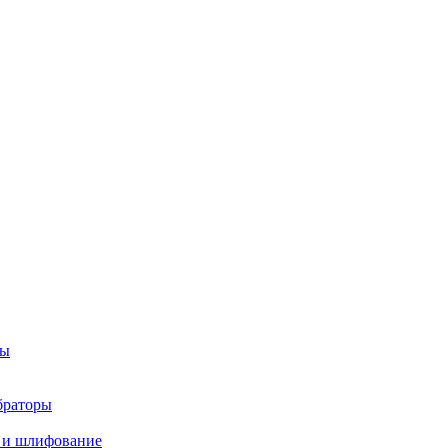
ры
браторы
 и шлифование