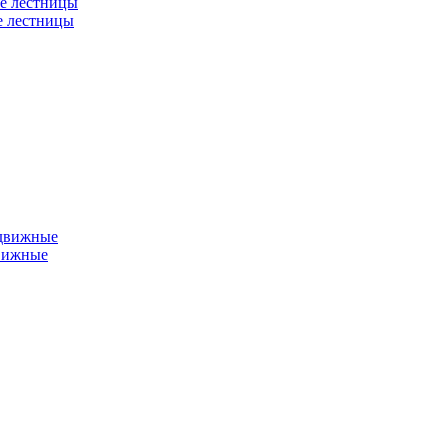
е лестницы
е лестницы
едвижные
вижные