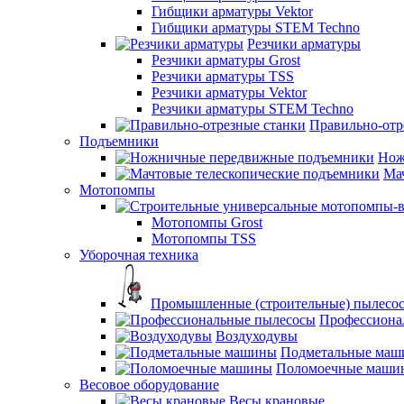
Гибщики арматуры Vektor
Гибщики арматуры STEM Techno
Резчики арматуры
Резчики арматуры Grost
Резчики арматуры TSS
Резчики арматуры Vektor
Резчики арматуры STEM Techno
Правильно-отр
Подъемники
Нож
Ма
Мотопомпы
Мотопомпы Grost
Мотопомпы TSS
Уборочная техника
Промышленные (строительные) пылесо
Профессиона
Воздуходувы
Подметальные ма
Поломоечные маши
Весовое оборудование
Весы крановые