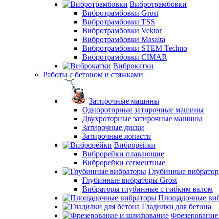
Вибротрамбовки
Вибротрамбовки Grost
Вибротрамбовки TSS
Вибротрамбовки Vektor
Вибротрамбовки Masalta
Вибротрамбовки STEM Techno
Вибротрамбовки CIMAR
Виброкатки
Работы с бетоном и стяжками
Затирочные машины
Однороторные затирочные машины
Двухроторные затирочные машины
Затирочные диски
Затирочные лопасти
Виброрейки
Виброрейки плавающие
Виброрейки сегментные
Глубинные вибрато
Глубинные вибраторы Grost
Вибраторы глубинные с гибким валом
Площадочные ви
Гладилки для бетона
Фрезерование