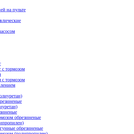
ей на пульте
влические
насосом
т
 с тормозом
м
 с тормозом
плением
олиуретан)
брезиненые
иуретан)
езиненые
рмозом обрезиненые
липропилен)
угунные обрезиненые
рмозом (полипропилен)