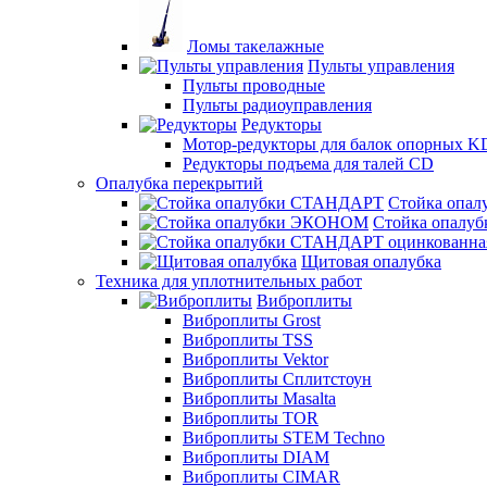
Ломы такелажные
Пульты управления
Пульты проводные
Пульты радиоуправления
Редукторы
Мотор-редукторы для балок опорных K
Редукторы подъема для талей CD
Опалубка перекрытий
Стойка опа
Стойка опал
Щитовая опалубка
Техника для уплотнительных работ
Виброплиты
Виброплиты Grost
Виброплиты TSS
Виброплиты Vektor
Виброплиты Сплитстоун
Виброплиты Masalta
Виброплиты TOR
Виброплиты STEM Techno
Виброплиты DIAM
Виброплиты CIMAR